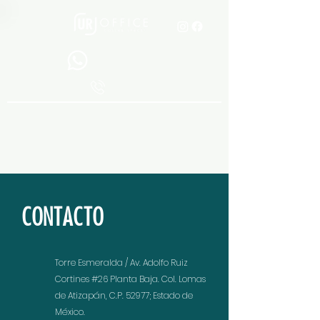
CONTACTO
Torre Esmeralda / Av. Adolfo Ruiz
Cortines #26 Planta Baja. Col. Lomas
de Atizapán, C.P. 52977; Estado de
México.